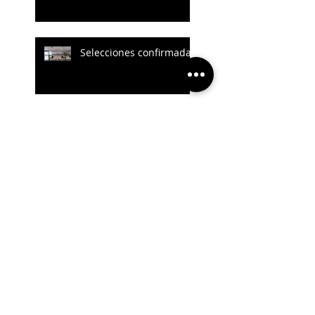
Selecciones confirmadas
Felipe Gil un año más
oro Sub21
Yum Ishikawa campeón
masculino
Síguenos en: