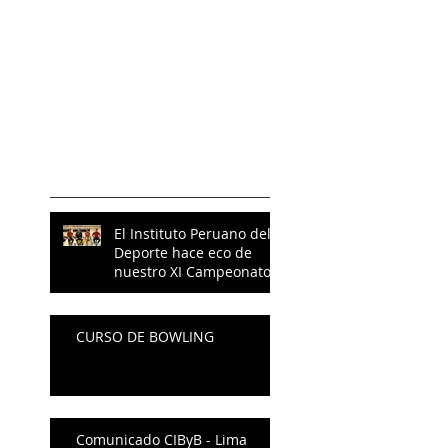
Vuelve pronto
Una vez que se
publiquen entradas,
las verás aquí.
ÚltimosPosts
El Instituto Peruano del
Deporte hace eco de
nuestro XI Campeonato
CURSO DE BOWLING
Comunicado CIByB - Lima