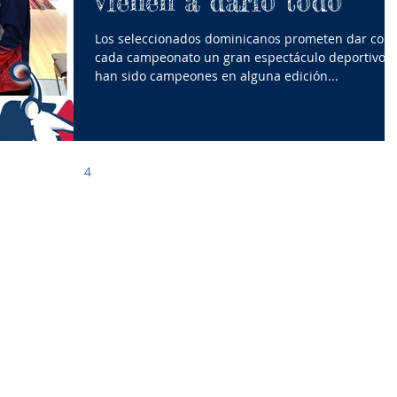
vienen a darlo todo
Los seleccionados dominicanos prometen dar com
cada campeonato un gran espectáculo deportivo, ya
han sido campeones en alguna edición...
2
3
4
5
6