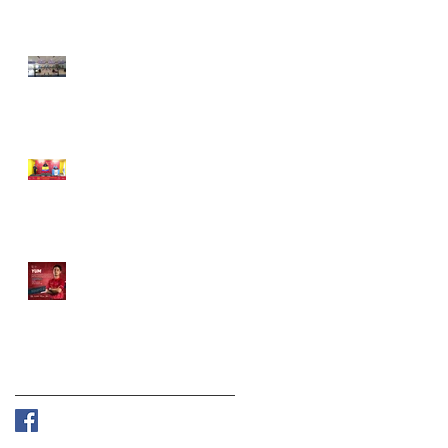
o
Selecciones confirmadas
Felipe Gil un año más
oro Sub21
Yum Ishikawa campeón
masculino
Síguenos en: