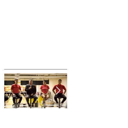
CONTACTO
Posts anteriores
es
El Instituto Peruano
CURSO DE BOWLING
del Deporte hace eco