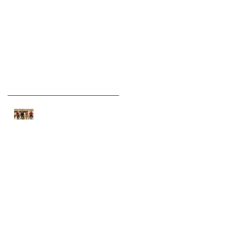
de nuestro XI
Campeonato
de
Últimos Posts
El Instituto Peruano del
Deporte hace eco de
nuestro XI Campeonato
CURSO DE BOWLING
a
Comunicado CIByB - Lima