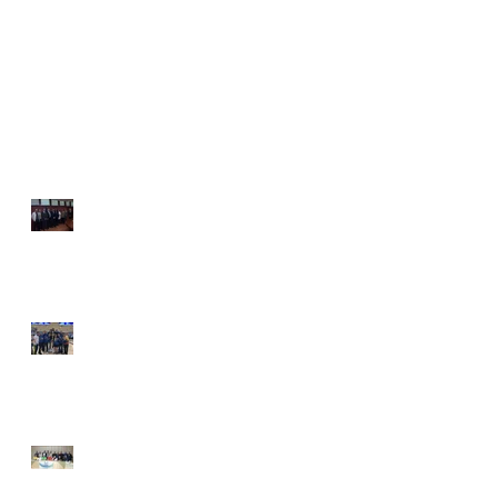
2023
I Iberoamericano Master-Gran
Master y XI Sub21 y Adultos -
Lima, 28 de abril al 6 de mayo
- 2023
Gracias Tuto Fernández
Colombia levanta la
décima copa
Asamblea de directivos