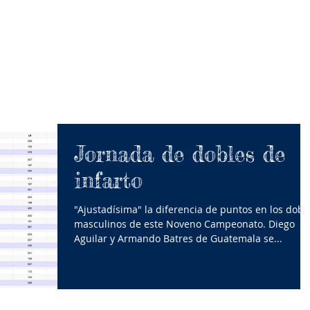
CIByB
XIV IBERO
Jornada de dobles de
infarto
"Ajustadísima" la diferencia de puntos en los dobl
masculinos de este Noveno Campeonato. Diego
Aguilar y Armando Batres de Guatemala se...