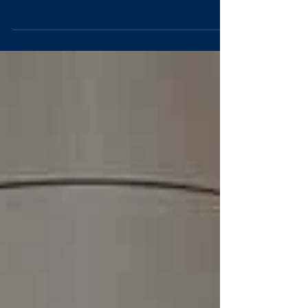
esta mañana en sus redes sociales de la
representación deportiva que luchara por el
triunfo en...